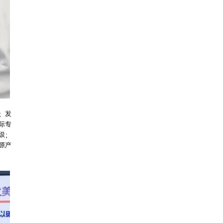
；发
际专
级；
源产