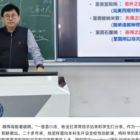
，精悍高能看碳烯。”一首首小诗，杨全红常常信手拈来和学生们分享。作为一
念，躬耕教坛。二十多年来，他坚持面向本科生开设全校性创新课，将科学的发
源需求和学科交叉前沿培育青年人才，领衔的“NanoYang”团队已成长为享