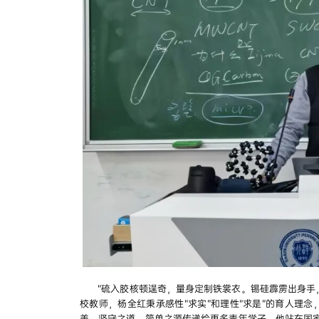
“硫入胶核顿逞奇，量身定制铁裳衣。锡硅霹雳出身手
校教师，杨全红秉承感性“求实”和理性“求是”的育人理
美、坚守之道、简单之源传递给更多青年学子。他站在国家能