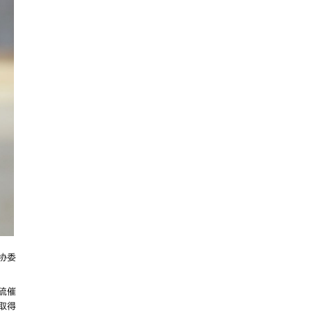
协委
硫催
取得