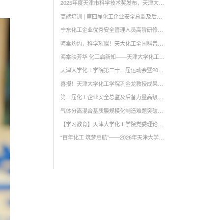
2025年度天津市科学技术奖发布，天津大学化工学院三项重要科研成...
高端培训 | 第四届化工企业安全总监及后备力量高级研修班面试启动...
宁东化工企业优秀安全管理人员高阶研修班在天津大学顺利开班
海棠灼灼，科学璀璨！天大化工全国科普教育基地“嗨翻”南开中学...
海棠映芳华 化工启新知——天津大学化工学院海棠节开放日活动圆满...
天津大学化工学院第二十三届运动会暨2026年师生体育文化节盛大启...
喜报！天津大学化工学院巩金龙教授成果成功入选“2025年度中国重...
第三届化工企业安全总监及后备力量高级研修班第四次集中学习顺利举办
气体分离混合基质膜规模化制造难题突破，实现工业幅宽碳捕集膜卷...
【学习教育】天津大学化工学院党委理论学习中心组举办树立和践行...
“百年化工 筑梦启航”——2026年天津大学化学化工类春季专场双选...