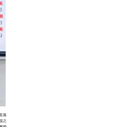
名高
现之
誉国