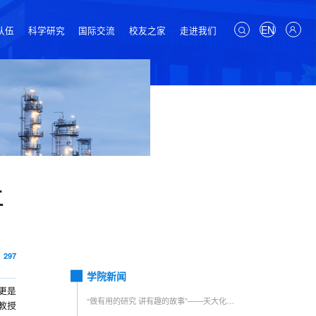
EN
队伍
科学研究
国际交流
校友之家
走进我们
五
297
学院新闻
更是
“做有用的研究 讲有趣的故事”——天大化工教授杨全红荣获全国五...
教授